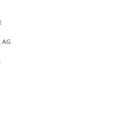
t
g AG
s