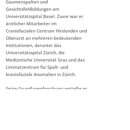
Gaumenspalten und
Gesichtsfehlbildungen am
Universitätsspital Basel. Zuvor war er
ärztlicher Mitarbeiter im
Craniofacialen Centrum Hirslanden und
Oberarzt an mehreren bedeutenden
Institutionen, darunter das
Universitätsspital Zürich, die
Medizinische Universität Graz und das
Limmatzentrum für Spalt- und
kraniofaziale Anomalien in Zürich.
Seine Grundlagenforschung vertiefte er
im Rahmen eines
Forschungsaufenthalt an der
Universität Yale, USA mit der
Schwerpunkt craniofaciale Anomalien.
2015 erlangte er die Habilitation im