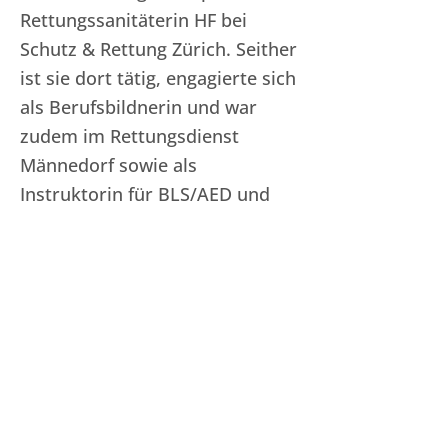
Rettungssanitäterin HF bei
Schutz & Rettung Zürich. Seither
ist sie dort tätig, engagierte sich
als Berufsbildnerin und war
zudem im Rettungsdienst
Männedorf sowie als
Instruktorin für BLS/AED und
Kindernotfälle aktiv.
Zahlreiche Weiterbildungen in
der Notfallmedizin, der SVEB-I-
Abschluss sowie
Instruktorinnentätigkeiten –
zuletzt als EPALS-Instruktorin –
prägen ihren Schwerpunkt. 2022